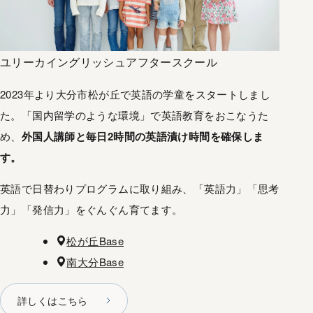
ユリーカイングリッシュアフタースクール
2023年より大分市松が丘で英語の学童をスタートしまし
た。「国内留学のような環境」で英語教育をおこなうた
め、
外国人講師と毎日2時間の英語漬け時間を確保しま
す。
英語で日替わりプログラムに取り組み、「英語力」「思考
力」「発信力」をぐんぐん育てます。
場所
松が丘Base
南大分Base
詳しくはこちら